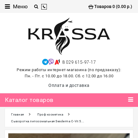
Каталог
Меню
Товаров 0 (0.00 р.)
товаров
Проф
косметика
Хиты
продаж
8 029 615-97-17
лето
Режим работы интернет-магазина (по предзаказу):
2026
Пн. - Пт. с 10.00 до 18.00. Сб. с 12.00 до 16.00
Для
Оплата и доставка
маникюра
и
Каталог товаров
педикюра
Главная
Проф косметика
Для
наращивания и
Сыворотка липосомальная Sesderma C-Vit 5...
ламинирования
ресниц