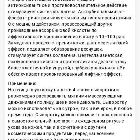
антиоксидантное и противовоспалительное действие,
стимулирует синтез коллагена. Аскорбилпальмитат-
фосфат тринатрия является новым типом провитамина
С с мощным действием, превосходящий другие
производные аскорбиновой кислоты по
эффективности проникновения в кожу в 10–100 раз.
Замедляет процесс старения кожи, дает осветляющий
эффект, подавляет образование веснушек,
стимулирует синтез коллагена. Центелла азиатская,
гиалуроновая кислота и протеогликаны делают кожу
более эластичной и упругой, глубоко увлажняют её и
обеспечивают пролонгированный лифтинг-эффект.
Применение:
На очищенную кожу нанести 4 капли сыворотки и
равномерно распределить мягкими массирующими
движениями по лицу, шее и зоне декольте. Сыворотку
можно использовать как утром, так и вечером, в любое
время года. Сыворотку можно применять как основной
и самостоятельный препарат в ежедневном ритуале
ухода за кожей, так и в сочетании с другими
косметическими продуктами, перед нанесением
основного средства (геля или крема).