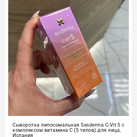
Для
бровей
Для
волос
Для
депиляции
Электрооборудование
Парафинотерапия
Для
био
тату
Подарочные
сертификаты
Сыворотка липосомальная Sesderma C-Vit 5 с
комплексом витамина С (5 типов) для лица,
Подарочная
Испания