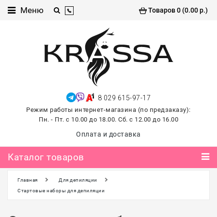
Каталог
Меню
Товаров 0 (0.00 р.)
товаров
Проф
косметика
Хиты
продаж
8 029 615-97-17
лето
Режим работы интернет-магазина (по предзаказу):
2026
Пн. - Пт. с 10.00 до 18.00. Сб. с 12.00 до 16.00
Для
Оплата и доставка
маникюра
и
Каталог товаров
педикюра
Главная
Для депиляции
Для
наращивания и
Стартовые наборы для депиляции
ламинирования
ресниц