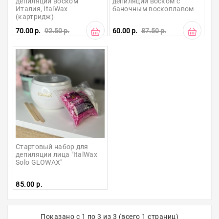
депиляции воском 
депиляции воском с 
упаковка
Италия, ItalWax 
баночным воскоплавом
(картридж)
Распродажа
70.00 р.
92.50 р.
60.00 р.
87.50 р.
Стартовый набор для 
депиляции лица "ItalWax 
Solo GLOWAX" 
85.00 р.
Показано с 1 по 3 из 3 (всего 1 страниц)