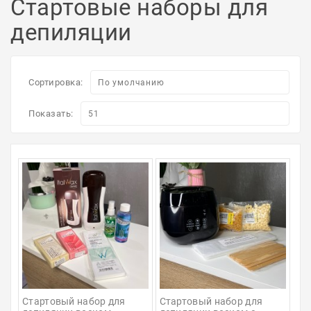
Стартовые наборы для
Для
депиляции
бровей
Для
волос
Сортировка:
Для
Показать:
депиляции
Электрооборудование
Парафинотерапия
Для
био
тату
Подарочные
сертификаты
Стартовый набор для 
Стартовый набор для 
Подарочная