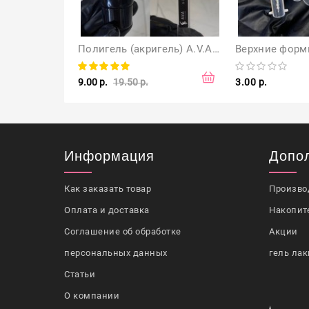
Полигель (акригель) A.V.A 30 мл, цвет Nude
9.00 р.
19.50 р.
3.00 р.
Информация
Допо
Как заказать товар
Произво
Оплата и доставка
Накопит
Соглашение об обработке
Акции
персональных данных
гель лак
Статьи
О компании