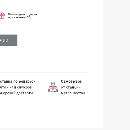
Вас ожидает подарок
при заказе от 50р.
ичии
ставка по Беларуси
Самовывоз
чтой или службой
от станции
рьерской доставки
метро Восток