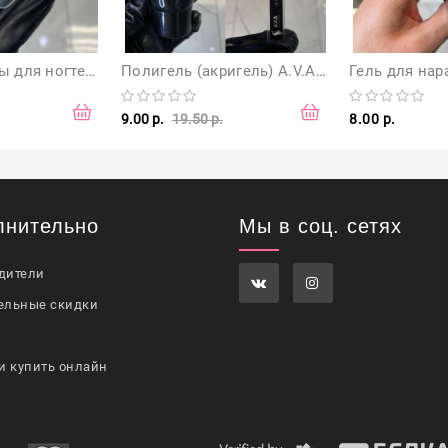
Верхние формы для ногтей (20 шт)
Полигель (акригель) A.V.A 30 мл, цвет Nude Pink
9.00 р.
19.50 р.
8.00 р.
лнительно
Мы в соц. сетях
дители
ельные скидки
и купить онлайн