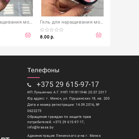
Гель для наращивания моделирующий A.V.A clear прозрачный 15 г
Гель для наращивания моделирующий A.V.A Nude pink 15 г
8.00 р.
8.00 р.
Телефоны
+375 29 615-97-17
ИП Лукьянчик А.Г. УНП 191811946 20.07.2017
Юр.адрес: г. Минск, ул. Прушинских 18, кв. 200
Дата и номер регистрации: 14.09.2016, №
0622273
Обращения граждан по защите прав
потребителей: +375 29 615-97-17,
info@krassa.by
Администрация Ленинского р-на г. Минск