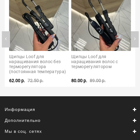
Щипцы Loof для 
Щипцы Loof для 
Щи
наращивания волос без 
наращивания волос с 
на
терморегулятора 
терморегулятором
(постоянная температура)
62.00 р.
72.50 р.
80.00 р.
89.00 р.
25.
Информация
Дополнительно
Мы в соц. сетях