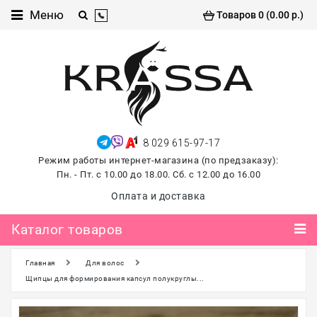
Каталог
Меню
Товаров 0 (0.00 р.)
товаров
Проф
косметика
Хиты
продаж
8 029 615-97-17
лето
Режим работы интернет-магазина (по предзаказу):
2026
Пн. - Пт. с 10.00 до 18.00. Сб. с 12.00 до 16.00
Для
Оплата и доставка
маникюра
и
Каталог товаров
педикюра
Главная
Для волос
Для
наращивания и
Щипцы для формирования капсул полукруглы...
ламинирования
ресниц