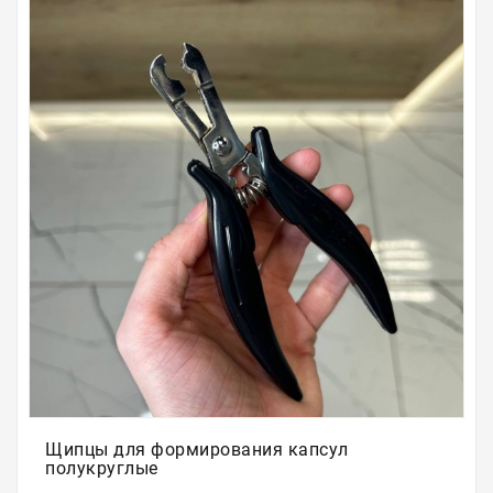
Для
бровей
Для
волос
Для
депиляции
Электрооборудование
Парафинотерапия
Для
био
тату
Подарочные
сертификаты
Щипцы для формирования капсул
полукруглые
Подарочная