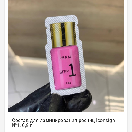
Для
бровей
Для
волос
Для
депиляции
Электрооборудование
Парафинотерапия
Для
био
тату
Подарочные
сертификаты
Состав для ламинирования ресниц Iconsign
№1, 0,8 г
Подарочная