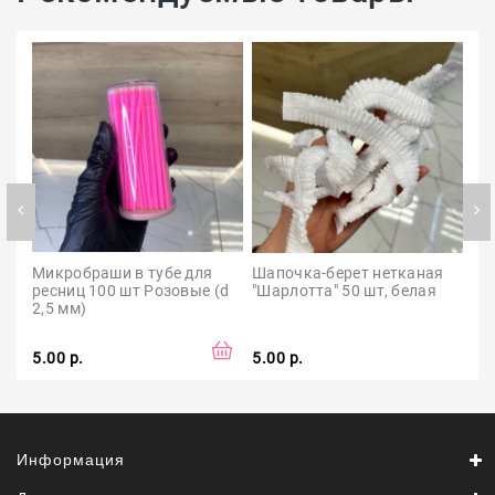
Микробраши в тубе для 
Шапочка-берет нетканая 
Кл
ресниц 100 шт Розовые (d 
"Шарлотта" 50 шт, белая
ла
2,5 мм)
Lov
5.00 р.
5.00 р.
30.
Информация