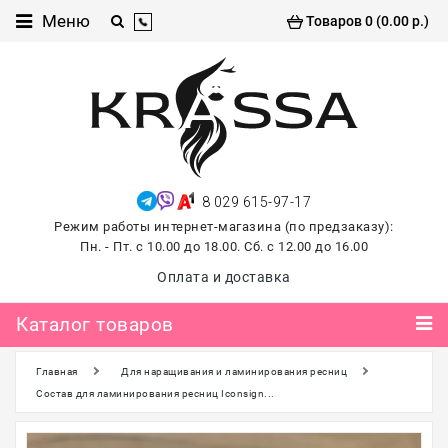
Каталог
Меню
Товаров 0 (0.00 р.)
товаров
Проф
косметика
Хиты
продаж
8 029 615-97-17
лето
Режим работы интернет-магазина (по предзаказу):
2026
Пн. - Пт. с 10.00 до 18.00. Сб. с 12.00 до 16.00
Для
Оплата и доставка
маникюра
и
Каталог товаров
педикюра
Главная
Для наращивания и ламинирования ресниц
Для
наращивания и
Состав для ламинирования ресниц Iconsign...
ламинирования
ресниц