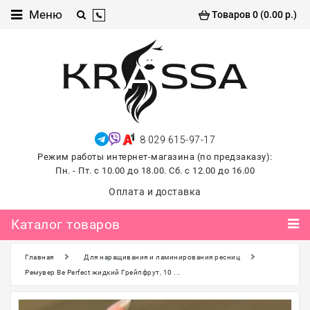
Каталог
Меню
Товаров 0 (0.00 р.)
товаров
Проф
косметика
Хиты
продаж
8 029 615-97-17
лето
Режим работы интернет-магазина (по предзаказу):
2026
Пн. - Пт. с 10.00 до 18.00. Сб. с 12.00 до 16.00
Для
Оплата и доставка
маникюра
и
Каталог товаров
педикюра
Главная
Для наращивания и ламинирования ресниц
Для
наращивания и
Ремувер Be Perfect жидкий Грейпфрут, 10 ...
ламинирования
ресниц