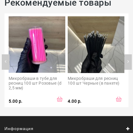
Рекомендуемые товары
Микробраши в тубе для 
Микробраши для ресниц 
Ще
ресниц 100 шт Розовые (d 
100 шт Черные (в пакете)
ре
2,5 мм)
5.00 р.
4.00 р.
1.5
Информация