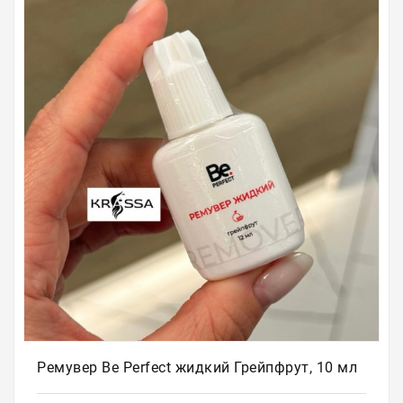
Для
бровей
Для
волос
Для
депиляции
Электрооборудование
Парафинотерапия
Для
био
тату
Подарочные
сертификаты
Ремувер Be Perfect жидкий Грейпфрут, 10 мл
Подарочная