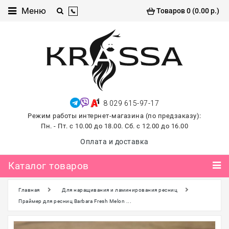
Каталог
Меню
Товаров 0 (0.00 р.)
товаров
Проф
косметика
Хиты
продаж
8 029 615-97-17
лето
Режим работы интернет-магазина (по предзаказу):
2026
Пн. - Пт. с 10.00 до 18.00. Сб. с 12.00 до 16.00
Для
Оплата и доставка
маникюра
и
Каталог товаров
педикюра
Главная
Для наращивания и ламинирования ресниц
Для
наращивания и
Праймер для ресниц Barbara Fresh Melon ...
ламинирования
ресниц