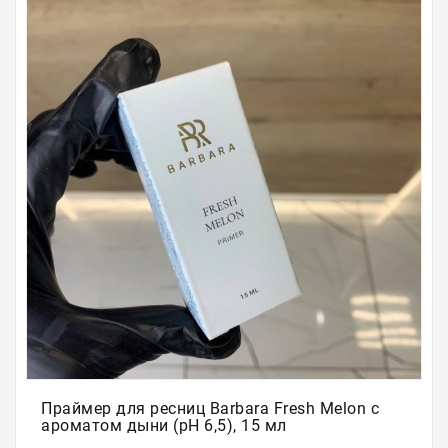
Для
бровей
Для
волос
Для
депиляции
Электрооборудование
Парафинотерапия
Для
био
тату
Подарочные
сертификаты
Праймер для ресниц Barbara Fresh Melon с
ароматом дыни (рН 6,5), 15 мл
Подарочная