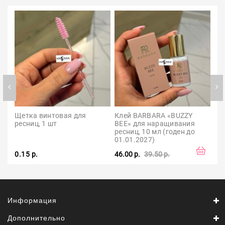
Щетка винтовая для 
Клей BARBARA «BUZZY 
Ре
ресниц, 1 шт
BEE» для наращивания 
Ко
ресниц, 10 мл (годен до 
01.01.2027)
0.15 р.
46.00 р.
39.50 р.
13.
Информация
Дополнительно