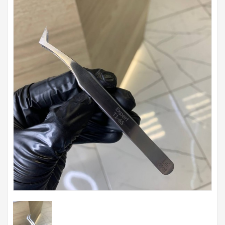
Для
бровей
Для
волос
Для
депиляции
Электрооборудование
Парафинотерапия
Для
био
тату
Подарочные
сертификаты
Подарочная