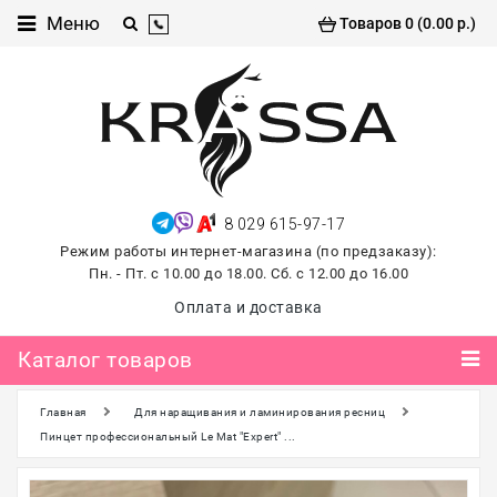
Каталог
Меню
Товаров 0 (0.00 р.)
товаров
Проф
косметика
Хиты
продаж
8 029 615-97-17
лето
Режим работы интернет-магазина (по предзаказу):
2026
Пн. - Пт. с 10.00 до 18.00. Сб. с 12.00 до 16.00
Для
Оплата и доставка
маникюра
и
Каталог товаров
педикюра
Главная
Для наращивания и ламинирования ресниц
Для
наращивания и
Пинцет профессиональный Le Mat "Expert" ...
ламинирования
ресниц