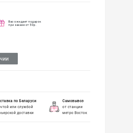
Вас ожидает подарок
при заказе от 50р.
ичии
ставка по Беларуси
Самовывоз
чтой или службой
от станции
рьерской доставки
метро Восток