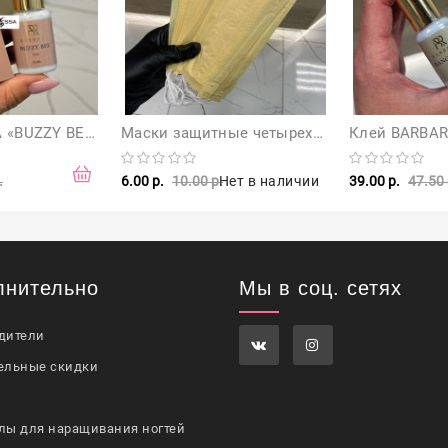
Клей BARBARA «BUZZY BEE» для наращивания ресниц, 10 мл (годен до 01.01.2027)
Маски защитные четырехслойные 50 шт (желтые)
.
6.00 р.
10.00 р.
Нет в наличии
39.00 р.
47.50 
лнительно
Мы в соц. сетях
дители
ельные скидки
лы для наращивания ногтей