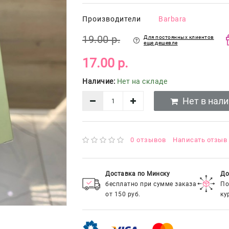
Производители
Barbara
19.00 р.
Для постоянных клиентов
еще дешевле
17.00 р.
Наличие:
Нет на складе
Нет в нал
0 отзывов
Написать отзыв
Доставка по Минску
До
бесплатно при сумме заказа
По
от 150 руб.
ку