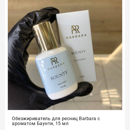
Для
бровей
Для
волос
Для
депиляции
Электрооборудование
Парафинотерапия
Для
био
тату
Подарочные
сертификаты
Обезжириватель для ресниц Barbara с
ароматом Баунти, 15 мл
Подарочная