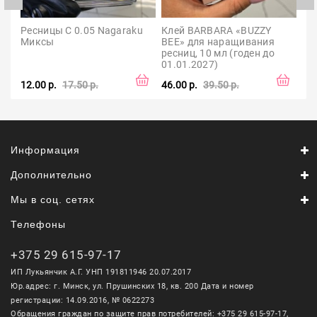
Ресницы С 0.05 Nagaraku 
Клей BARBARA «BUZZY 
Ма
Миксы
BEE» для наращивания 
че
ресниц, 10 мл (годен до 
(ж
01.01.2027)
12.00 р.
17.50 р.
46.00 р.
39.50 р.
6.0
Информация
Дополнительно
Мы в соц. сетях
Телефоны
+375 29 615-97-17
ИП Лукьянчик А.Г. УНП 191811946 20.07.2017
Юр.адрес: г. Минск, ул. Прушинских 18, кв. 200 Дата и номер
регистрации: 14.09.2016, № 0622273
Обращения граждан по защите прав потребителей: +375 29 615-97-17,