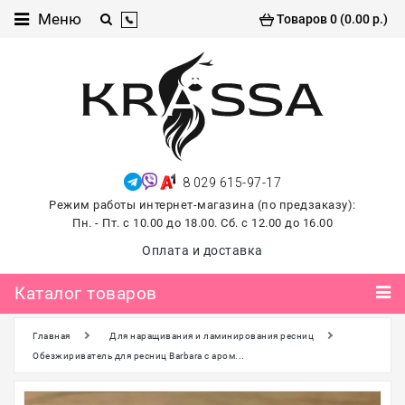
Каталог
Меню
Товаров 0 (0.00 р.)
товаров
Проф
косметика
Хиты
продаж
8 029 615-97-17
лето
Режим работы интернет-магазина (по предзаказу):
2026
Пн. - Пт. с 10.00 до 18.00. Сб. с 12.00 до 16.00
Для
Оплата и доставка
маникюра
и
Каталог товаров
педикюра
Главная
Для наращивания и ламинирования ресниц
Для
наращивания и
Обезжириватель для ресниц Barbara с аром...
ламинирования
ресниц