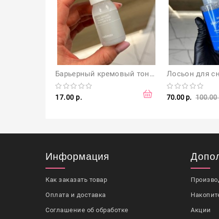
Барьерный кремовый тонер Celimax Dual Barrier Creamy Toner 20 мл
17.00 р.
70.00 р.
100.00 
Информация
Допо
Как заказать товар
Произво
Оплата и доставка
Накопит
Соглашение об обработке
Акции