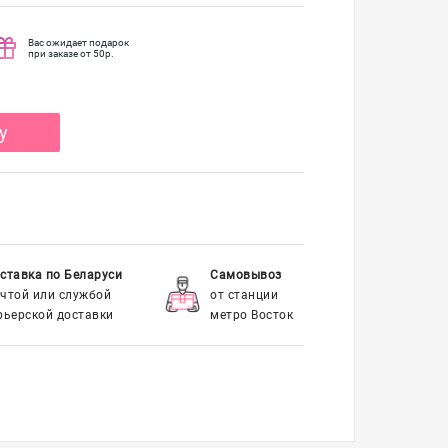
Вас ожидает подарок
при заказе от 50р.
у
ставка по Беларуси
Самовывоз
чтой или службой
от станции
рьерской доставки
метро Восток