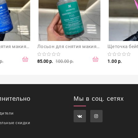
Лосьон для снятия макияжа липосомальный SESDERMA SENSYSES CLASSIC для всех типов кожи 200мл, Испания
Лосьон для снятия макияжа липосомальный SESDERMA SENSYSES ROS для чувствительной и склонной к покраснениям кожи 200мл, Испания
Щеточка бей
р.
85.00 р.
100.00 р.
1.00 р.
лнительно
Мы в соц. сетях
дители
ельные скидки