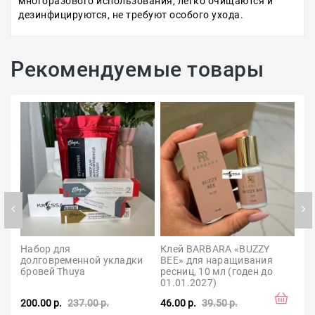
многоразового использования, легко очищаются и
дезинфицируются, не требуют особого ухода.
Рекомендуемые товары
Набор для 
Клей BARBARA «BUZZY 
Кл
долговременной укладки 
BEE» для наращивания 
ла
бровей Thuya
ресниц, 10 мл (годен до 
Lov
01.01.2027)
200.00 р.
237.00 р.
46.00 р.
39.50 р.
30.