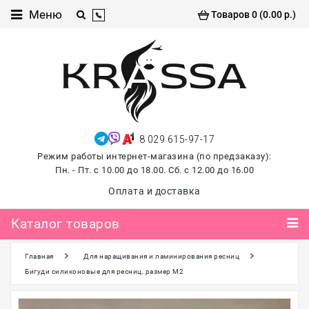
Каталог
Меню
Товаров 0 (0.00 р.)
товаров
Проф
косметика
Хиты
продаж
8 029 615-97-17
лето
Режим работы интернет-магазина (по предзаказу):
2026
Пн. - Пт. с 10.00 до 18.00. Сб. с 12.00 до 16.00
Для
Оплата и доставка
маникюра
и
Каталог товаров
педикюра
Главная
Для наращивания и ламинирования ресниц
Для
наращивания и
Бигуди силиконовые для ресниц, размер M2
ламинирования
ресниц