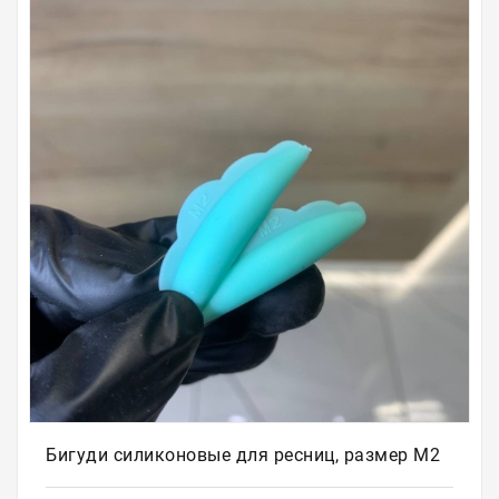
Для
бровей
Для
волос
Для
депиляции
Электрооборудование
Парафинотерапия
Для
био
тату
Подарочные
сертификаты
Бигуди силиконовые для ресниц, размер M2
Подарочная