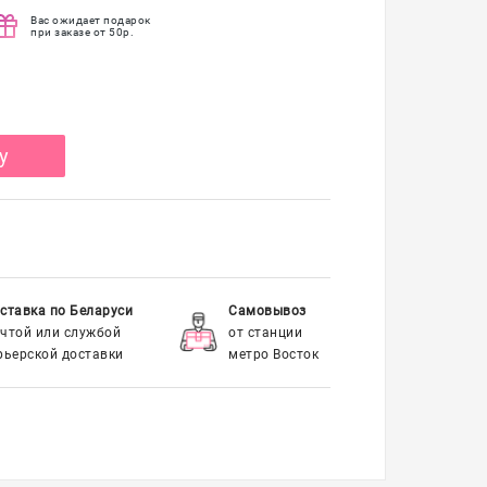
Вас ожидает подарок
при заказе от 50р.
у
ставка по Беларуси
Самовывоз
чтой или службой
от станции
рьерской доставки
метро Восток