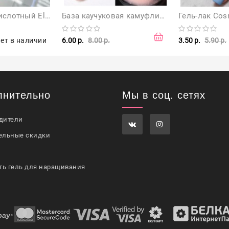
Праймер безкислотный Elpaza, 10 мл
База каучуковая камуфлирующая с мерцанием Sugar, URB 26, 7 мл
Гель-лак Cos
ет в наличии
6.00 р.
8.00 р.
3.50 р.
5.90 р.
лнительно
Мы в соц. сетях
дители
ельные скидки
ть гель для наращивания