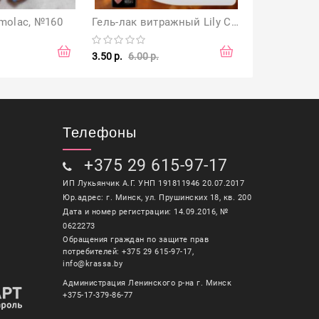
molac, №160
Гель-лак витражный Lily CUTE J 01, 7 мл
Гель-лак Co
3.50 р.
6.00 р.
3.50 р.
5.90 р
Телефоны
+375 29 615-97-17
ИП Лукьянчик А.Г. УНП 191811946 20.07.2017
Юр.адрес: г. Минск, ул. Прушинских 18, кв. 200
Дата и номер регистрации: 14.09.2016, №
0622273
Обращения граждан по защите прав
потребителей: +375 29 615-97-17,
info@krassa.by
Администрация Ленинского р-на г. Минск
+375-17-379-86-77