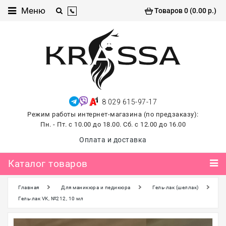
Каталог
Меню
Товаров 0 (0.00 р.)
товаров
Проф
косметика
Хиты
продаж
8 029 615-97-17
лето
Режим работы интернет-магазина (по предзаказу):
2026
Пн. - Пт. с 10.00 до 18.00. Сб. с 12.00 до 16.00
Для
Оплата и доставка
маникюра
и
Каталог товаров
педикюра
Главная
Для маникюра и педикюра
Гель-лак (шеллак)
Для
наращивания и
Гель-лак VK, №212, 10 мл
ламинирования
ресниц