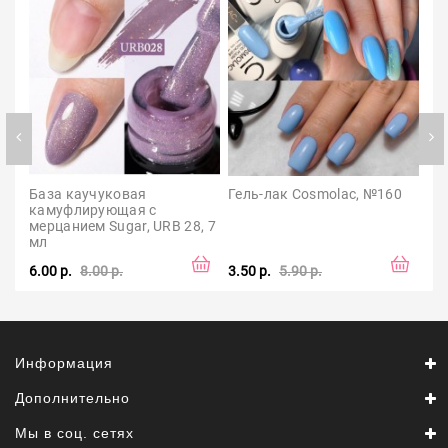
База каучуковая 
Гель-лак Cosmolac, №160
Ма
камуфлирующая с 
дв
мерцанием Sugar, URB 28, 7 
ла
мл
6.00 р.
8.00 р.
3.50 р.
5.90 р.
3.0
Информация
Дополнительно
Мы в соц. сетях