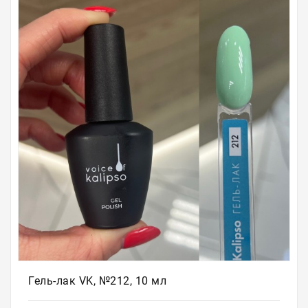
Для
бровей
Для
волос
Для
депиляции
Электрооборудование
Парафинотерапия
Для
био
тату
Подарочные
сертификаты
Гель-лак VK, №212, 10 мл
Подарочная