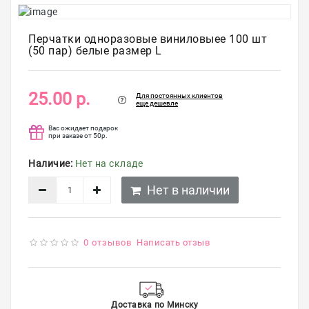
Для
бровей
Перчатки одноразовые виниловыее 100 шт
(50 пар) белые размер L
Для
волос
25.00 р.
Для постоянных клиентов
Для
еще дешевле
депиляции
Вас ожидает подарок
при заказе от 50р.
Электрооборудование
Наличие:
Нет на складе
Парафинотерапия
Нет в наличии
Для
био
тату
0 отзывов
Написать отзыв
Подарочные
сертификаты
Подарочная
Доставка по Минску