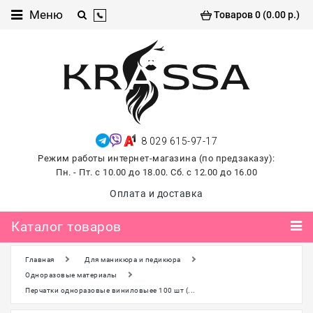
Каталог
Меню
Товаров 0 (0.00 р.)
товаров
Проф
косметика
Хиты
продаж
8 029 615-97-17
лето
Режим работы интернет-магазина (по предзаказу):
2026
Пн. - Пт. с 10.00 до 18.00. Сб. с 12.00 до 16.00
Для
Оплата и доставка
маникюра
и
Каталог товаров
педикюра
Главная
Для маникюра и педикюра
Для
наращивания и
Одноразовые материалы
ламинирования
Перчатки одноразовые виниловыее 100 шт (...
ресниц