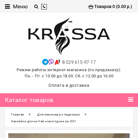
Каталог
Меню
Товаров 0 (0.00 р.)
товаров
Проф
косметика
Хиты
продаж
8 029 615-97-17
лето
Режим работы интернет-магазина (по предзаказу):
2026
Пн. - Пт. с 10.00 до 18.00. Сб. с 12.00 до 16.00
Для
Оплата и доставка
маникюра
и
Каталог товаров
педикюра
Главная
Для маникюра и педикюра
Для
наращивания и
Наклейки для ногтей новогодние sw-001
ламинирования
ресниц