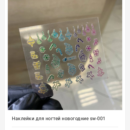
Для
бровей
Для
волос
Для
депиляции
Электрооборудование
Парафинотерапия
Для
био
тату
Подарочные
сертификаты
Наклейки для ногтей новогодние sw-001
Подарочная