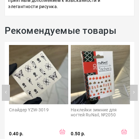
приятным дополнением к изысканности и
элегантности рисунка.
Рекомендуемые товары
Слайдер YZW-3019
Наклейки зимние для 
Сл
ногтей RuNail, №2050
0.40 р.
0.50 р.
0.5