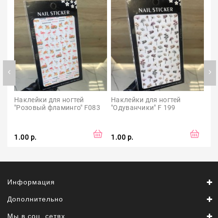
Наклейки для ногтей 
Наклейки для ногтей 
На
"Розовый фламинго" F083
"Одуванчики" F 199
"А
1.00 р.
1.00 р.
1.0
Информация
Дополнительно
Мы в соц. сетях