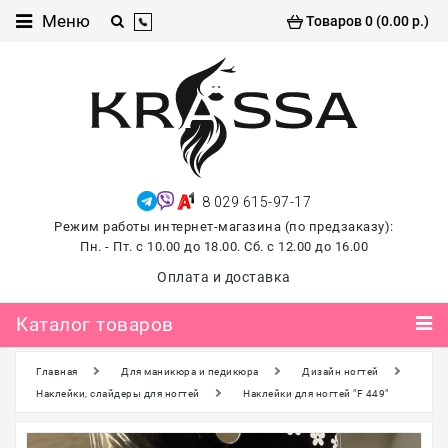
Каталог
Меню
Товаров 0 (0.00 р.)
товаров
Проф
косметика
Хиты
продаж
8 029 615-97-17
лето
Режим работы интернет-магазина (по предзаказу):
2026
Пн. - Пт. с 10.00 до 18.00. Сб. с 12.00 до 16.00
Для
Оплата и доставка
маникюра
и
Каталог товаров
педикюра
Главная
Для маникюра и педикюра
Дизайн ногтей
Для
наращивания и
Наклейки, слайдеры для ногтей
Наклейки для ногтей "F 449"
ламинирования
ресниц