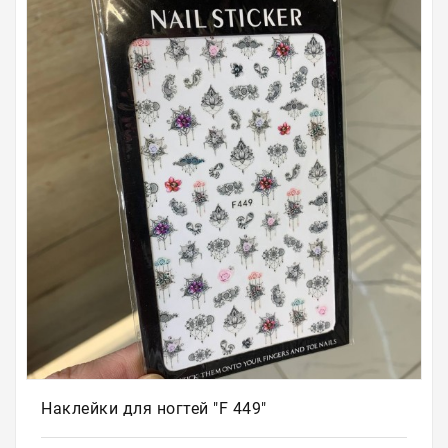
Для
бровей
Для
волос
Для
депиляции
Электрооборудование
Парафинотерапия
Для
био
тату
Подарочные
сертификаты
Наклейки для ногтей "F 449"
Подарочная