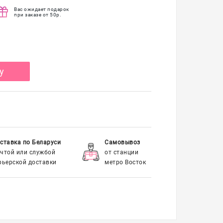
Вас ожидает подарок
при заказе от 50р.
у
ставка по Беларуси
Самовывоз
чтой или службой
от станции
рьерской доставки
метро Восток