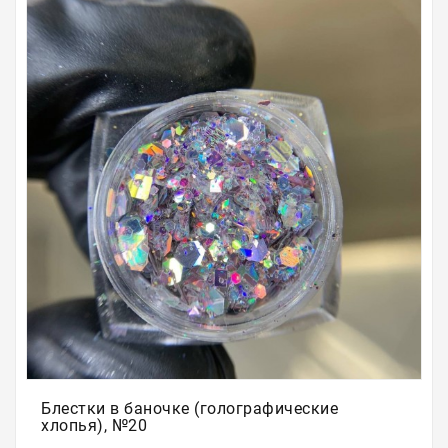
Для
бровей
Для
волос
Для
депиляции
Электрооборудование
Парафинотерапия
Для
био
тату
Подарочные
сертификаты
Блестки в баночке (голографические
хлопья), №20
Подарочная