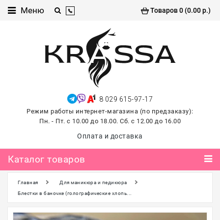
Каталог
Меню
Товаров 0 (0.00 р.)
товаров
Проф
косметика
Хиты
продаж
8 029 615-97-17
лето
Режим работы интернет-магазина (по предзаказу):
2026
Пн. - Пт. с 10.00 до 18.00. Сб. с 12.00 до 16.00
Для
Оплата и доставка
маникюра
и
Каталог товаров
педикюра
Главная
Для маникюра и педикюра
Для
наращивания и
Блестки в баночке (голографические хлопь...
ламинирования
ресниц