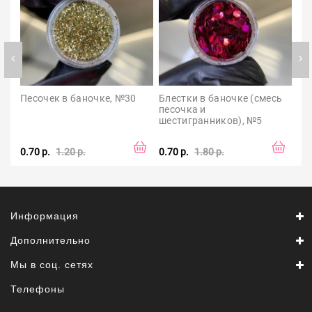
Песочек в баночке, №30
Блестки в баночке (смесь 
На
песочка и 
цв
шестигранников), №5
0.70 р.
1.20 р.
0.70 р.
1.80 р.
2.5
Информация
Дополнительно
Мы в соц. сетях
Телефоны