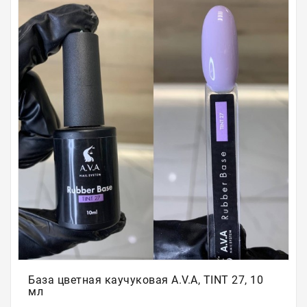
Для
бровей
Для
волос
Для
депиляции
Электрооборудование
Парафинотерапия
Для
био
тату
Подарочные
сертификаты
База цветная каучуковая A.V.A, TINT 27, 10
мл
Подарочная