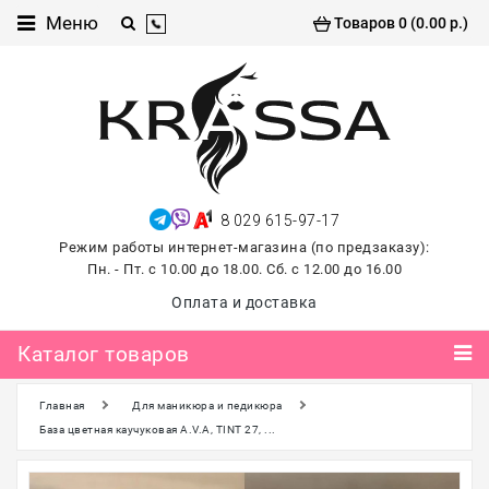
Каталог
Меню
Товаров 0 (0.00 р.)
товаров
Проф
косметика
Хиты
продаж
8 029 615-97-17
лето
Режим работы интернет-магазина (по предзаказу):
2026
Пн. - Пт. с 10.00 до 18.00. Сб. с 12.00 до 16.00
Для
Оплата и доставка
маникюра
и
Каталог товаров
педикюра
Главная
Для маникюра и педикюра
Для
наращивания и
База цветная каучуковая A.V.A, TINT 27, ...
ламинирования
ресниц