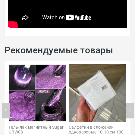
Рекомендуемые товары
Гель-лак магнитный Sugar 
Салфетки в сложении 
Ге
URW08
одноразовые 10-10 см 100 